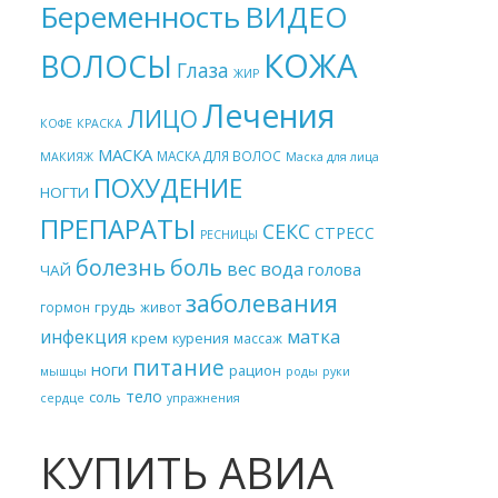
Беременность
ВИДЕО
КОЖА
ВОЛОСЫ
Глаза
ЖИР
Лечения
ЛИЦО
КОФЕ
КРАСКА
МАСКА
МАСКА ДЛЯ ВОЛОС
МАКИЯЖ
Маска для лица
ПОХУДЕНИЕ
НОГТИ
ПРЕПАРАТЫ
СЕКС
СТРЕСС
РЕСНИЦЫ
болезнь
боль
вес
вода
голова
ЧАЙ
заболевания
грудь
гормон
живот
матка
инфекция
крем
курения
массаж
питание
ноги
рацион
мышцы
роды
руки
тело
соль
сердце
упражнения
КУПИТЬ АВИА