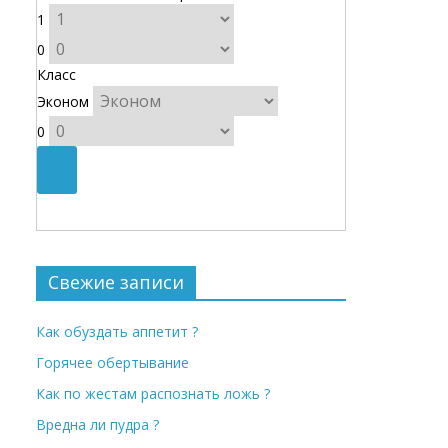
1
0
Класс
Эконом
0
Свежие записи
Как обуздать аппетит ?
Горячее обертывание
Как по жестам распознать ложь ?
Вредна ли пудра ?