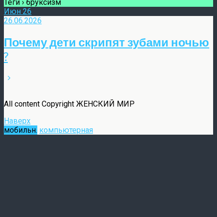
Теги › бруксизм
Июн
26
26.06.2026
Почему дети скрипят зубами ночью
?
All content Copyright ЖЕНСКИЙ МИР
Наверх
мобильн.
компьютерная