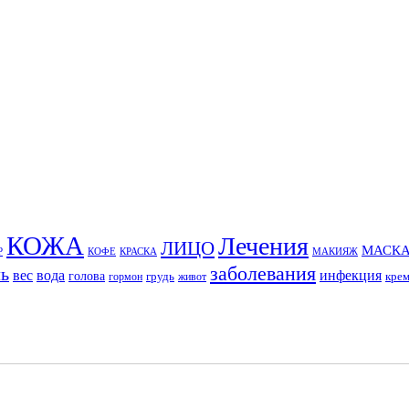
КОЖА
Лечения
ЛИЦО
МАСК
Р
КОФЕ
КРАСКА
МАКИЯЖ
заболевания
ль
вес
вода
инфекция
голова
грудь
кре
гормон
живот