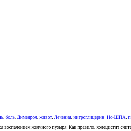
нь
,
боль
,
Димедрол
,
живот
,
Лечения
,
нитроглицерин
,
Но-ШПА
,
п
ся воспалением желчного пузыря. Как правило, холецистит счит