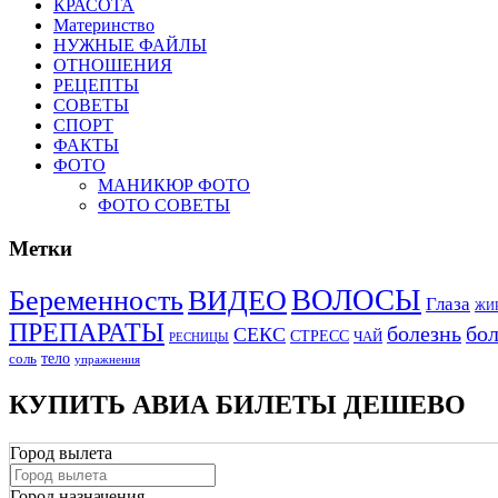
КРАСОТА
Материнство
НУЖНЫЕ ФАЙЛЫ
ОТНОШЕНИЯ
РЕЦЕПТЫ
СОВЕТЫ
СПОРТ
ФАКТЫ
ФОТО
МАНИКЮР ФОТО
ФОТО СОВЕТЫ
Метки
ВОЛОСЫ
Беременность
ВИДЕО
Глаза
ЖИ
ПРЕПАРАТЫ
болезнь
бо
СЕКС
СТРЕСС
ЧАЙ
РЕСНИЦЫ
тело
соль
упражнения
КУПИТЬ АВИА БИЛЕТЫ ДЕШЕВО
Город вылета
Город назначения