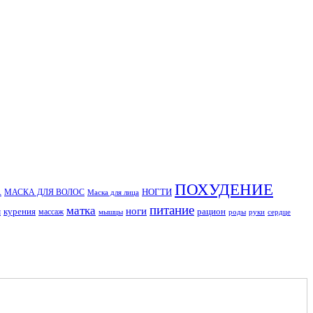
ПОХУДЕНИЕ
А
НОГТИ
МАСКА ДЛЯ ВОЛОС
Маска для лица
питание
матка
ноги
м
курения
рацион
массаж
мышцы
роды
руки
сердце