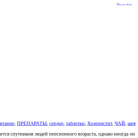
итание
,
ПРЕПАРАТЫ
,
сердце
,
таблетки
,
Холецистит
,
ЧАЙ
,
шея
ается спутником людей пенсионного возраста, однако иногда он