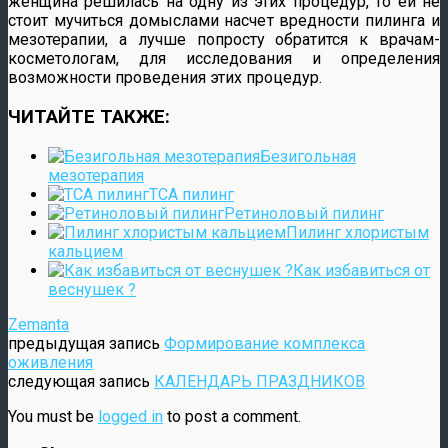
женщина решилась на одну из этих процедур, то ей не
стоит мучиться домыслами насчет вредности пилинга и
мезотерапии, а лучше попросту обратится к врачам-
косметологам, для исследования и определения
возможности проведения этих процедур.
ЧИТАЙТЕ ТАКЖЕ:
Безигольная
мезотерапия
ТСА пилинг
Ретиноловый пилинг
Пилинг хлористым
кальцием
Как избавиться от
веснушек ?
Zemanta
предыдущая запись
Формирование комплекса
оживления
следующая запись
КАЛЕНДАРЬ ПРАЗДНИКОВ
You must be
logged in
to post a comment.