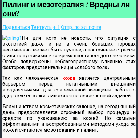
Пилинг и мезотерапия ? Вредны ли
они?
Поделиться
Твитнуть
+ 1
Отпр. по эл. почте
Ни для кого не новость, что ситуация с
экологией даже и не в очень больших городах
несомненно желает быть лучшей, а постоянные стрессы
стали попутчиками в современности каждого человека.
Особо подвержены неблагоприятному влиянию этих
факторов представительницы «слабого пола».
Так как человеческая
кожа
является центральным
барьером перед негативными внешними
воздействиями, для современной женщины забота о
здоровье ее кожи становится первостепенной задачей.
Большинством косметических салонов, на сегодняшний
день, предоставляется огромный выбор процедур и
средств по ухаживанию за кожей. Но самыми
эффективными и востребованными методами ухода за
кожей считаются
мезотерапия и пилинг
.