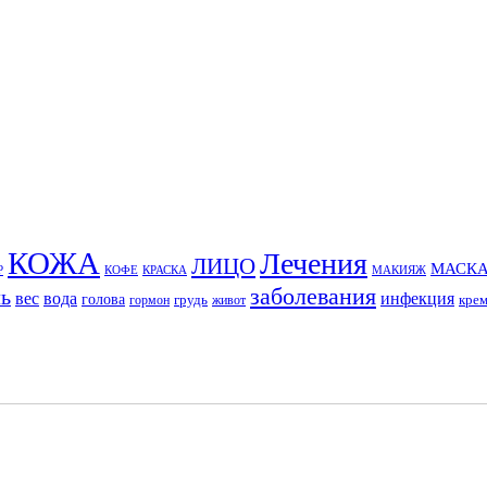
КОЖА
Лечения
ЛИЦО
МАСК
Р
КОФЕ
КРАСКА
МАКИЯЖ
заболевания
ль
вес
вода
инфекция
голова
грудь
кре
гормон
живот