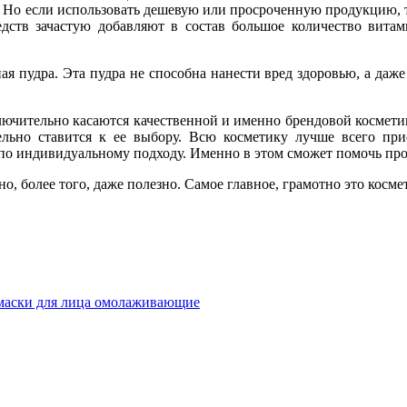
 Но если использовать дешевую или просроченную продукцию, то
дств зачастую добавляют в состав большое количество витам
я пудра. Эта пудра не способна нанести вред здоровью, а даж
ючительно касаются качественной и именно брендовой косметик
льно ставится к ее выбору. Всю косметику лучше всего при
 по индивидуальному подходу. Именно в этом сможет помочь пр
но, более того, даже полезно. Самое главное, грамотно это косме
аски для лица омолаживающие