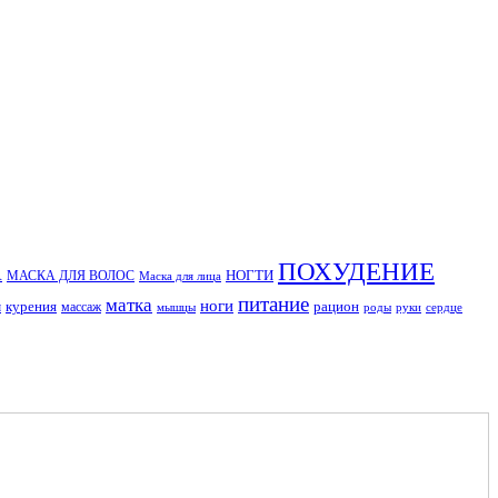
ПОХУДЕНИЕ
А
НОГТИ
МАСКА ДЛЯ ВОЛОС
Маска для лица
питание
матка
ноги
м
курения
рацион
массаж
мышцы
роды
руки
сердце