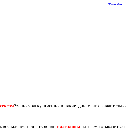
сексом
?»
, поскольку именно в такие дни у них значительно
ь воспаление придатков или
влагалища
или чем-то заразиться,