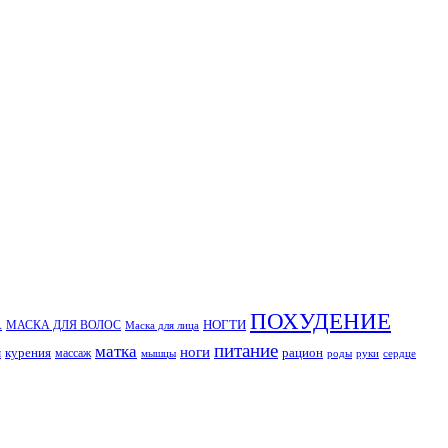
ПОХУДЕНИЕ
А
НОГТИ
МАСКА ДЛЯ ВОЛОС
Маска для лица
питание
матка
ноги
м
курения
рацион
массаж
мышцы
роды
руки
сердце