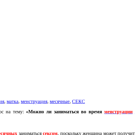
ия
,
матка
,
менструация
,
месячные
,
СЕКС
ос на тему:
«Можно ли заниматься во время
менструации
есячных
заниматься
сексом
, поскольку женщина может получит