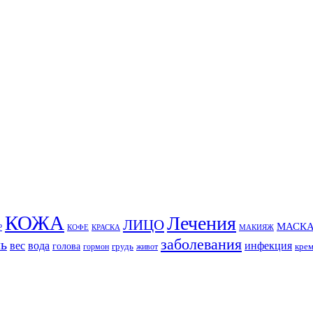
КОЖА
Лечения
ЛИЦО
МАСК
Р
КОФЕ
КРАСКА
МАКИЯЖ
заболевания
ль
вес
вода
инфекция
голова
грудь
кре
гормон
живот