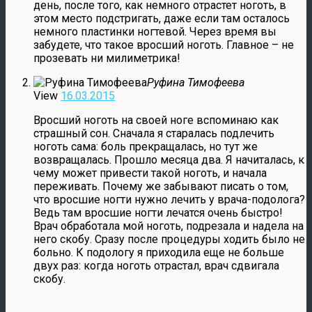
день, после того, как немного отрастет ноготь, в
этом место подстригать, даже если там осталось
немного пластинки ногтевой. Через время вы
забудете, что такое вросший ноготь. Главное – не
прозевать ни милиметрика!
Руфина Тимофеева
View
16.03.2015
Вросший ноготь на своей ноге вспоминаю как
страшный сон. Сначала я старалась подлечить
ноготь сама: боль прекращалась, но тут же
возвращалась. Прошло месяца два. Я начиталась, к
чему может привести такой ноготь, и начала
переживать. Почему же забывают писать о том,
что вросшие ногти нужно лечить у врача-подолога?
Ведь там вросшие ногти лечатся очень быстро!
Врач обработала мой ноготь, подрезала и надела на
него скобу. Сразу после процедуры ходить было не
больно. К подологу я приходила еще не больше
двух раз: когда ноготь отрастал, врач сдвигала
скобу.