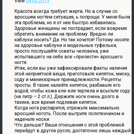
View
04.03.2015
Красота всегда требует жертв. Но в случае со
вросшим ногтем ситуация, ь попроще. У меня была
эта проблема, но я от нее быстро избавилась.
Здоровье женщины не пострадает, если вовремя
обратить внимание на проблему. Вредно ли
каблуки носить? Да. Но так хочется! Потому носите
на здоровье каблуки и модельные туфельки,
просто послушайте советы человека, уже
испытавшего на себе все «прелести» вросшего
ногтя.
Итак, если вы уже зафиксировали факты наличия
этой неприятной вещи, приготовьте кипяток, миску,
соду и маникюрные принадлежности. Рецепты
просты. В тазик налейте кипяток, разбавьте его
водой, чтобы кожа еле-еле терпела и всыпьте соду
(на литр – 2 ст.л.). Держите ноги очень долго в
тазике, все время подливая кипяток.
Когда нога распарится, отрежьте максимально
вросший ноготь. После вытрите полотенчиком и
наденьте носки.
Что дальше? Ваши отношения с этой проблемой
перейдут в другое русло, достаточно лишь каждый