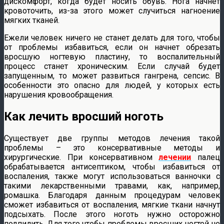
дискомфорт, когда будет носить обувь. Нога начнет
кровоточить, из-за этого может случиться нагноение
мягких тканей.
Ежели человек ничего не станет делать для того, чтобы
от проблемы избавиться, если он начнет обрезать
вросшую ногтевую пластину, то воспалительный
процесс станет хроническим. Если случай будет
запущенным, то может развиться гангрена, сепсис. В
особенности это опасно для людей, у которых есть
нарушения кровообращения.
Как лечить вросший ноготь
Существует две группы методов лечения такой
проблемы – это консервативные методы и
хирургические. При консервативном
лечении
палец
обрабатывается антисептиком, чтобы избавиться от
воспаления, также могут использоваться ванночки с
такими лекарственными травами, как, например,
ромашка. Благодаря данным процедурам человек
сможет избавиться от воспаления, мягкие ткани начнут
подсыхать. После этого ноготь нужно осторожно
подпилить. Для того чтобы проблемы вросших ногтей не