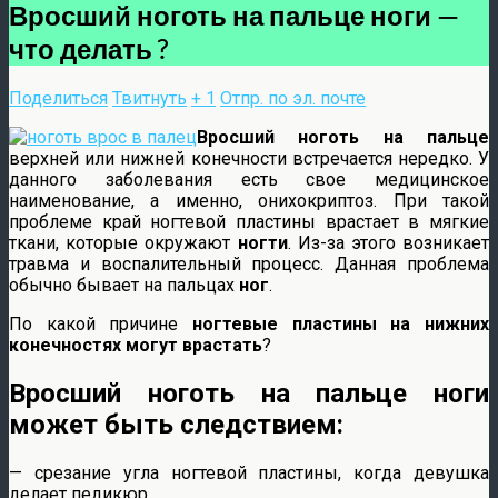
Вросший ноготь на пальце ноги —
что делать ?
Поделиться
Твитнуть
+ 1
Отпр. по эл. почте
Вросший ноготь на пальце
верхней или нижней конечности встречается нередко. У
данного заболевания есть свое медицинское
наименование, а именно, онихокриптоз. При такой
проблеме край ногтевой пластины врастает в мягкие
ткани, которые окружают
ногти
. Из-за этого возникает
травма и воспалительный процесс. Данная проблема
обычно бывает на пальцах
ног
.
По какой причине
ногтевые пластины на нижних
конечностях могут врастать
?
Вросший ноготь на пальце ноги
может быть следствием:
— срезание угла ногтевой пластины, когда девушка
делает педикюр.