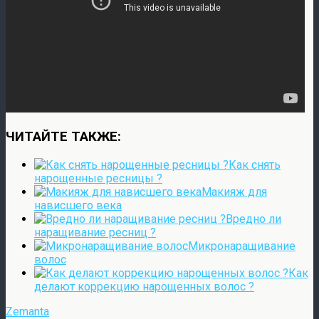
ЧИТАЙТЕ ТАКЖЕ:
Как снять
нарощенные ресницы ?
Макияж для
нависшего века
Вредно ли
наращивание ресниц ?
Микронаращивание
волос
Как
делают коррекцию нарощенных волос ?
Zemanta