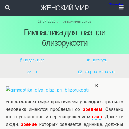
ЖЕНСКИЙ МИР
23.07.2026 ↔ нет комментариев
Гимнастика для глаз при
близорукости
Поделиться
Твитнуть
+ 1
Отпр. по эл. почте
В
современном мире практически у каждого третьего
человека имеются проблемы со
зрением
. Связано
это с усталостью и перенапряжением
глаз
. Даже те
люди,
зрение
которых равняется единице, должны